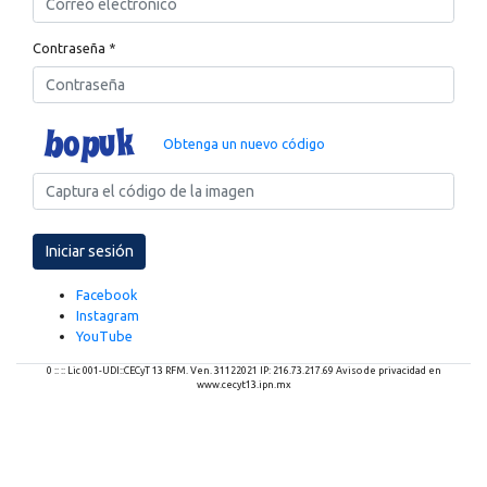
Contraseña
*
Obtenga un nuevo código
Facebook
Instagram
YouTube
0 :: :: Lic 001-UDI::CECyT 13 RFM. Ven. 31122021 IP: 216.73.217.69 Aviso de privacidad en
www.cecyt13.ipn.mx